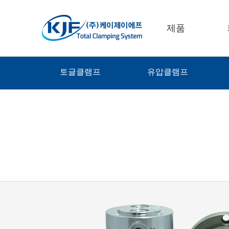
제품
토글클램프
유압클램프