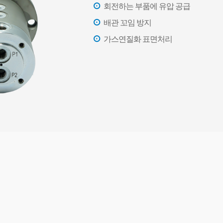
회전하는 부품에 유압 공급
배관 꼬임 방지
가스연질화 표면처리