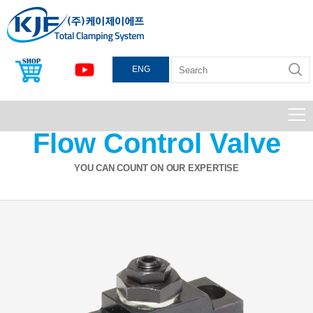
토글클램프
유압클램프
공압클램프
로터리조인트
워크써포트
기타
ENG
Flow Control Valve
YOU CAN COUNT ON OUR EXPERTISE