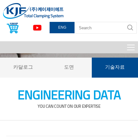
ENG
카달로그
도면
기술자료
ENGINEERING DATA
YOU CAN COUNT ON OUR EXPERTISE