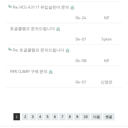
Re: HCG-6311T 유입실린더 문의
04-24
KJF
토글클램프 문의드립니다
04-07
Sykim
Re: 토글클램프 문의드립니다
04-08
KJF
PIPE CLAMP 구매 문의
04-07
신영은
1
2
3
4
5
6
7
8
9
10
다음
맨끝